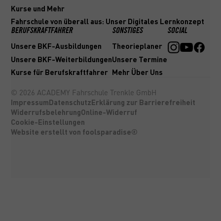
Kurse und Mehr
Fahrschule von überall aus: Unser Digitales Lernkonzept
BERUFSKRAFTFAHRER
SONSTIGES
SOCIAL
Unsere BKF-Ausbildungen
Theorieplaner
Unsere BKF-Weiterbildungen
Unsere Termine
Kurse für Berufskraftfahrer
Mehr Über Uns
©
2026
ACADEMY Fahrschule Trenkle GmbH
Impressum
Datenschutz
Erklärung zur Barrierefreiheit
Widerrufsbelehrung
Online-Widerruf
Cookie-Einstellungen
Website erstellt von foolsparadise®