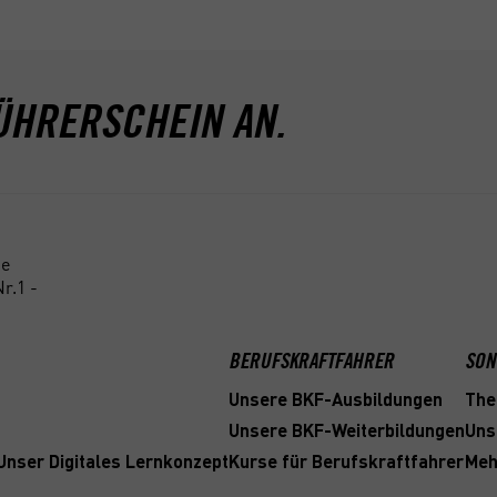
Klasse
KONTAKT
E-Mail:
Klasse
Telefon:
info@
Klasse
08382/2776566
fahrsc
Mobil:
trenkl
ÜHRERSCHEIN AN.
KONTAK
01602151257
Telefon
E-Mail:
08382
info@academy-
Mobil:
fahrschule-
01515
trenkle.de
E-Mail:
ne
info@
r.1 -
fahrsc
trenkl
BERUFSKRAFTFAHRER
SON
Unsere BKF-Ausbildungen
The
Unsere BKF-Weiterbildungen
Uns
 Unser Digitales Lernkonzept
Kurse für Berufskraftfahrer
Meh